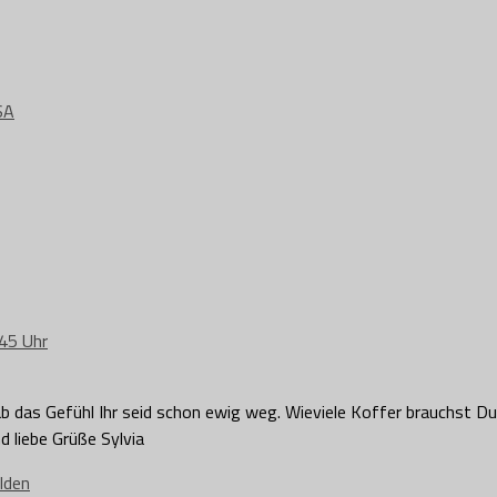
SA
45 Uhr
ab das Gefühl Ihr seid schon ewig weg. Wieviele Koffer brauchst Du
d liebe Grüße Sylvia
lden