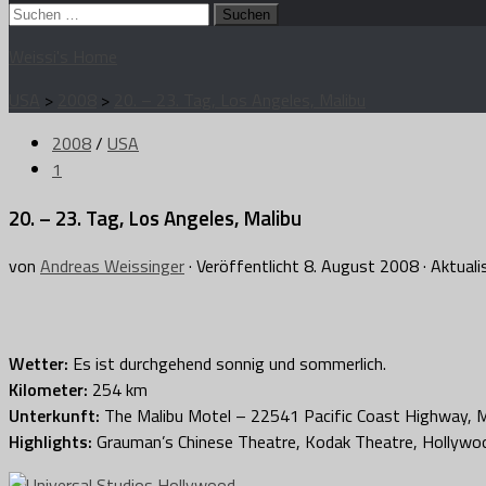
Suchen
nach:
Weissi's Home
USA
>
2008
>
20. – 23. Tag, Los Angeles, Malibu
2008
/
USA
1
20. – 23. Tag, Los Angeles, Malibu
von
Andreas Weissinger
· Veröffentlicht
8. August 2008
· Aktuali
Wetter:
Es ist durchgehend sonnig und sommerlich.
Kilometer:
254 km
Unterkunft:
The Malibu Motel – 22541 Pacific Coast Highway, Mal
Highlights:
Grauman’s Chinese Theatre, Kodak Theatre, Hollywoo