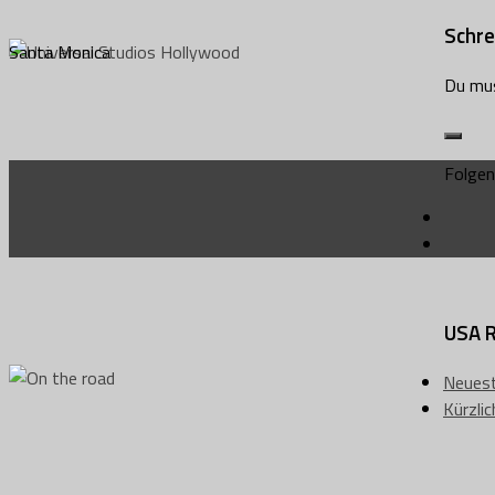
Schre
Santa Monica
Du mu
Folgen
USA R
Neuest
Kürzli