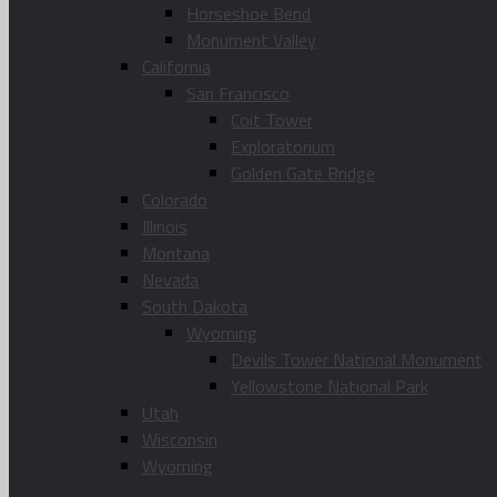
Horseshoe Bend
Monument Valley
California
San Francisco
Coit Tower
Exploratorium
Golden Gate Bridge
Colorado
Illinois
Montana
Nevada
South Dakota
Wyoming
Devils Tower National Monument
Yellowstone National Park
Utah
Wisconsin
Wyoming