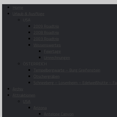
Home
Urlaub & Ausflüge
USA
2009 Roadtrip
2008 Roadtrip
2003 Roadtrip
Wissenswertes
Feiertage
Umrechnungen
ÖSTERREICH
Tempelbergwarte – Burg Greifenstein
Ötschergräben
Schneeberg – Losenheim – Edelweißhütte – Fa
Archiv
Attraktionen
USA
Arizona
Antelope Canyon