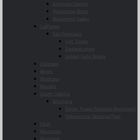
Antelope Canyon
Horseshoe Bend
Monument Valley
California
San Francisco
Coit Tower
Exploratorium
Golden Gate Bridge
Colorado
Illinois
Montana
Nevada
South Dakota
Wyoming
Devils Tower National Monument
Yellowstone National Park
Utah
Wisconsin
Wyoming