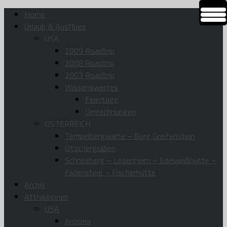
Home
Urlaub & Ausflüge
USA
2009 Roadtrip
2008 Roadtrip
2003 Roadtrip
Wissenswertes
Feiertage
Umrechnungen
ÖSTERREICH
Tempelbergwarte – Burg Greifenstein
Ötschergräben
Schneeberg – Losenheim – Edelweißhütte –
Fadensteig – Fischerhütte
Archiv
Attraktionen
USA
Arizona