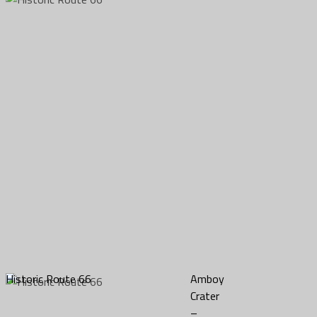
Historic Route 66
Amboy
Crater
–