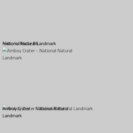
Historic Route 66
National Natural Landmark
Amboy Crater – National Natural
Landmark