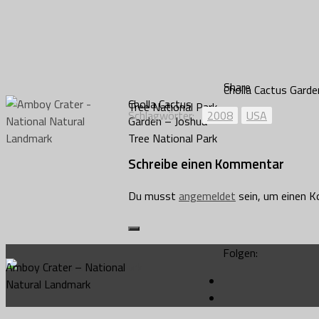
Share
Cholla Cactus Garde
Cholla Cactus
Tree National Park
Schlagwörter:
2008
USA
Garden – Joshua
Tree National Park
Schreibe einen Kommentar
Du musst
angemeldet
sein, um einen 
Folgen:
Amboy Crater – National
Natural Landmark