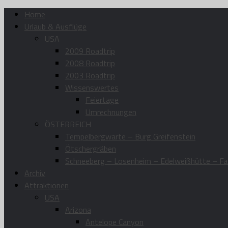
Home
Urlaub & Ausflüge
USA
2009 Roadtrip
2008 Roadtrip
2003 Roadtrip
Wissenswertes
Feiertage
Umrechnungen
ÖSTERREICH
Tempelbergwarte – Burg Greifenstein
Ötschergräben
Schneeberg – Losenheim – Edelweißhütte – Fa
Archiv
Attraktionen
USA
Arizona
Antelope Canyon