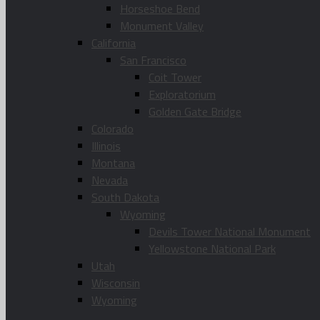
Horseshoe Bend
Monument Valley
California
San Francisco
Coit Tower
Exploratorium
Golden Gate Bridge
Colorado
Illinois
Montana
Nevada
South Dakota
Wyoming
Devils Tower National Monument
Yellowstone National Park
Utah
Wisconsin
Wyoming