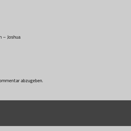
n – Joshua
Kommentar abzugeben.