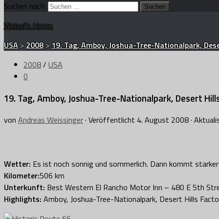
Suchen nach:
Weissi's Home
USA
>
2008
>
19. Tag, Amboy, Joshua-Tree-Nationalpark, Deser
2008
/
USA
0
19. Tag, Amboy, Joshua-Tree-Nationalpark, Desert Hill
von
Andreas Weissinger
· Veröffentlicht
4. August 2008
· Aktuali
Wetter:
Es ist noch sonnig und sommerlich. Dann kommt starker 
Kilometer:
506 km
Unterkunft:
Best Western El Rancho Motor Inn – 480 E 5th Stree
Highlights:
Amboy, Joshua-Tree-Nationalpark, Desert Hills Facto