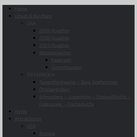
Home
Urlaub & Ausflüge
USA
2009 Roadtrip
2008 Roadtrip
2003 Roadtrip
Wissenswertes
Feiertage
Umrechnungen
ÖSTERREICH
Tempelbergwarte – Burg Greifenstein
Ötschergräben
Schneeberg – Losenheim – Edelweißhütte –
Fadensteig – Fischerhütte
Archiv
Attraktionen
USA
Arizona