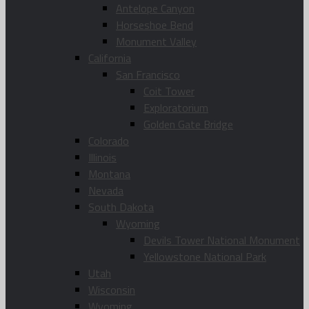
Antelope Canyon
Horseshoe Bend
Monument Valley
California
San Francisco
Coit Tower
Exploratorium
Golden Gate Bridge
Colorado
Illinois
Montana
Nevada
South Dakota
Wyoming
Devils Tower National Monument
Yellowstone National Park
Utah
Wisconsin
Wyoming