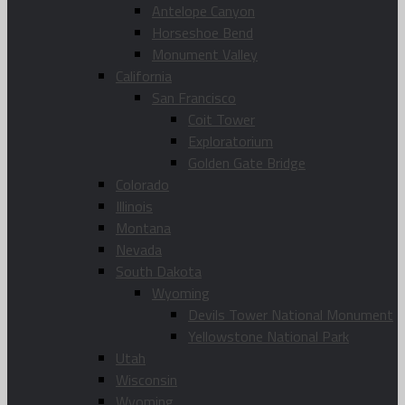
Antelope Canyon
Horseshoe Bend
Monument Valley
California
San Francisco
Coit Tower
Exploratorium
Golden Gate Bridge
Colorado
Illinois
Montana
Nevada
South Dakota
Wyoming
Devils Tower National Monument
Yellowstone National Park
Utah
Wisconsin
Wyoming