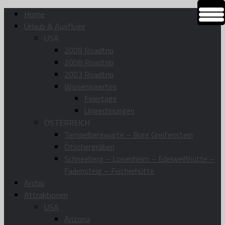
Home
Urlaub & Ausflüge
USA
2009 Roadtrip
2008 Roadtrip
2003 Roadtrip
Wissenswertes
Feiertage
Umrechnungen
ÖSTERREICH
Tempelbergwarte – Burg Greifenstein
Ötschergräben
Schneeberg – Losenheim – Edelweißhütte –
Fadensteig – Fischerhütte
Archiv
Attraktionen
USA
Arizona