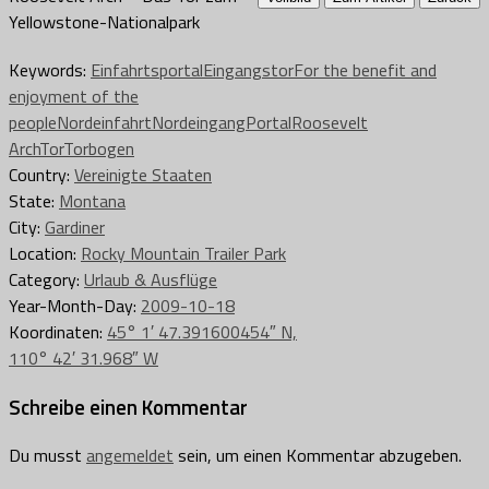
Yellowstone-Nationalpark
Keywords:
Einfahrtsportal
Eingangstor
For the benefit and
enjoyment of the
people
Nordeinfahrt
Nordeingang
Portal
Roosevelt
Arch
Tor
Torbogen
Country:
Vereinigte Staaten
State:
Montana
City:
Gardiner
Location:
Rocky Mountain Trailer Park
Category:
Urlaub & Ausflüge
Year-Month-Day:
2009-10-18
Koordinaten:
45° 1′ 47.391600454″ N,
110° 42′ 31.968″ W
Schreibe einen Kommentar
Du musst
angemeldet
sein, um einen Kommentar abzugeben.