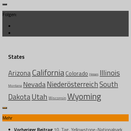
Folgen:
States
California
Illinois
Arizona
Colorado
Hessen
Niederösterreich
South
Nevada
Montana
Wyoming
Utah
Dakota
Wisconsin
Mehr
Vorheriger Beitrag
10. Tag, Yellowstone-Nationalpark