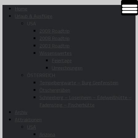
Home
Urlaub & Ausflüge
USA
2009 Roadtrip
2008 Roadtrip
2003 Roadtrip
Wissenswertes
Feiertage
Umrechnungen
ÖSTERREICH
Tempelbergwarte – Burg Greifenstein
Ötschergräben
Schneeberg – Losenheim – Edelweißhütte –
Fadensteig – Fischerhütte
Archiv
Attraktionen
USA
Arizona