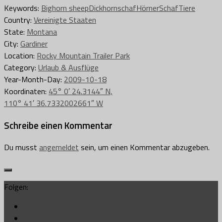
Keywords:
Bighorn sheep
Dickhornschaf
Hörner
Schaf
Tiere
Country:
Vereinigte Staaten
State:
Montana
City:
Gardiner
Location:
Rocky Mountain Trailer Park
Category:
Urlaub & Ausflüge
Year-Month-Day:
2009-10-18
Koordinaten:
45° 0′ 24.3144″ N,
110° 41′ 36.7332002661″ W
Schreibe einen Kommentar
Du musst
angemeldet
sein, um einen Kommentar abzugeben.
Folgen: