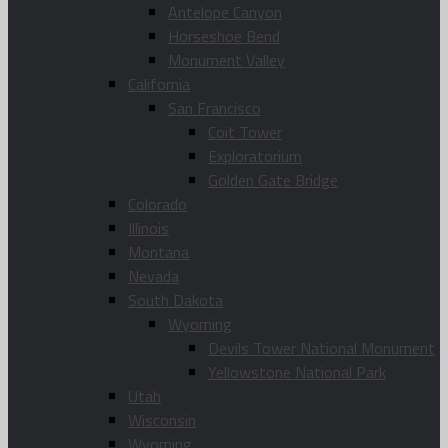
Antelope Canyon
Horseshoe Bend
Monument Valley
California
San Francisco
Coit Tower
Exploratorium
Golden Gate Bridge
Colorado
Illinois
Montana
Nevada
South Dakota
Wyoming
Devils Tower National Monument
Yellowstone National Park
Utah
Wisconsin
Wyoming