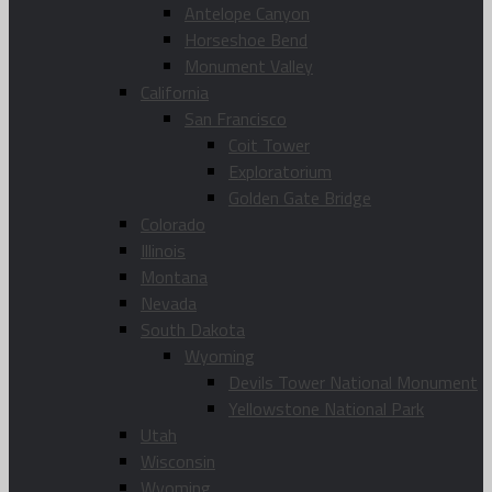
Antelope Canyon
Horseshoe Bend
Monument Valley
California
San Francisco
Coit Tower
Exploratorium
Golden Gate Bridge
Colorado
Illinois
Montana
Nevada
South Dakota
Wyoming
Devils Tower National Monument
Yellowstone National Park
Utah
Wisconsin
Wyoming