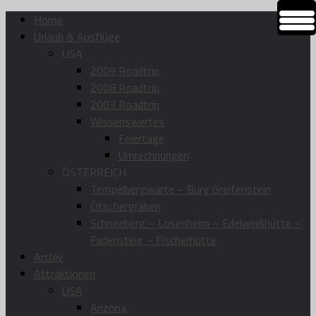
Home
Urlaub & Ausflüge
USA
2009 Roadtrip
2008 Roadtrip
2003 Roadtrip
Wissenswertes
Feiertage
Umrechnungen
ÖSTERREICH
Tempelbergwarte – Burg Greifenstein
Ötschergräben
Schneeberg – Losenheim – Edelweißhütte –
Fadensteig – Fischerhütte
Archiv
Attraktionen
USA
Arizona