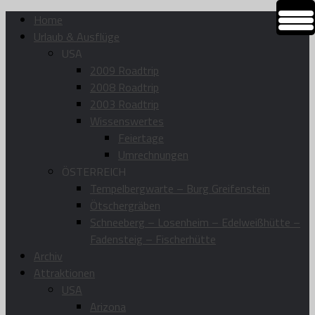
Home
Urlaub & Ausflüge
USA
2009 Roadtrip
2008 Roadtrip
2003 Roadtrip
Wissenswertes
Feiertage
Umrechnungen
ÖSTERREICH
Tempelbergwarte – Burg Greifenstein
Ötschergräben
Schneeberg – Losenheim – Edelweißhütte –
Fadensteig – Fischerhütte
Archiv
Attraktionen
USA
Arizona