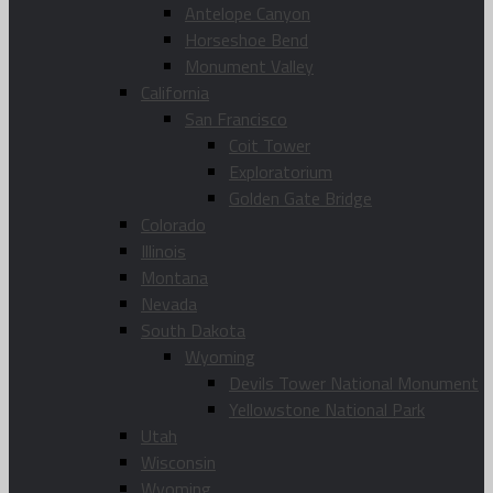
Antelope Canyon
Horseshoe Bend
Monument Valley
California
San Francisco
Coit Tower
Exploratorium
Golden Gate Bridge
Colorado
Illinois
Montana
Nevada
South Dakota
Wyoming
Devils Tower National Monument
Yellowstone National Park
Utah
Wisconsin
Wyoming