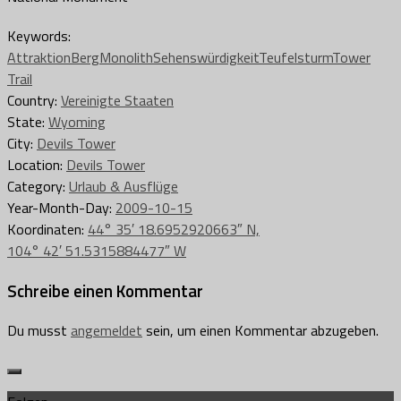
Keywords:
Attraktion
Berg
Monolith
Sehenswürdigkeit
Teufelsturm
Tower
Trail
Country:
Vereinigte Staaten
State:
Wyoming
City:
Devils Tower
Location:
Devils Tower
Category:
Urlaub & Ausflüge
Year-Month-Day:
2009-10-15
Koordinaten:
44° 35′ 18.6952920663″ N,
104° 42′ 51.5315884477″ W
Schreibe einen Kommentar
Du musst
angemeldet
sein, um einen Kommentar abzugeben.