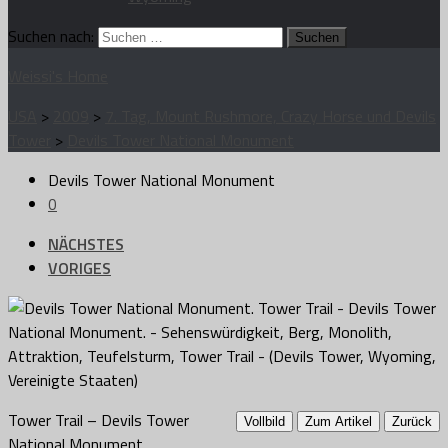
Suchen nach:
Weissi's Home
USA
>
2009
>
7. Tag, Mount Rushmore, Crazy Horse und Devils
Tower
>
Devils Tower National Monument
Devils Tower National Monument
0
NÄCHSTES
VORIGES
Tower Trail – Devils Tower
Vollbild
Zum Artikel
Zurück
National Monument