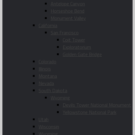
Antelope Canyon
Horseshoe Bend
Monument Valley
California
San Francisco
Coit Tower
Exploratorium
Golden Gate Bridge
Colorado
Illinois
Montana
Nevada
South Dakota
Wyoming
Devils Tower National Monument
Yellowstone National Park
Utah
Wisconsin
Wyoming