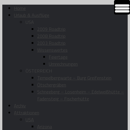
Home
Urlaub & Ausflüge
USA
2009 Roadtrip
2008 Roadtrip
2003 Roadtrip
Wissenswertes
Feiertage
Umrechnungen
ÖSTERREICH
Tempelbergwarte – Burg Greifenstein
Ötschergräben
Schneeberg – Losenheim – Edelweißhütte –
Fadensteig – Fischerhütte
Archiv
Attraktionen
USA
Arizona