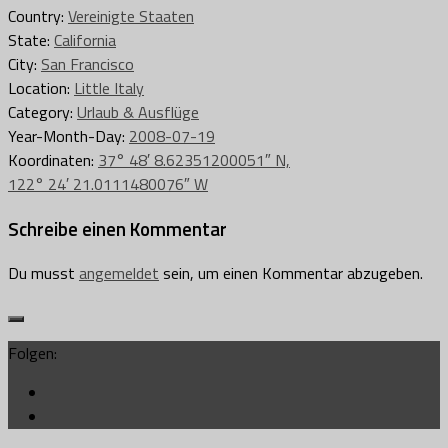
Country:
Vereinigte Staaten
State:
California
City:
San Francisco
Location:
Little Italy
Category:
Urlaub & Ausflüge
Year-Month-Day:
2008-07-19
Koordinaten:
37° 48′ 8.62351200051″ N,
122° 24′ 21.0111480076″ W
Schreibe einen Kommentar
Du musst
angemeldet
sein, um einen Kommentar abzugeben.
Folgen: