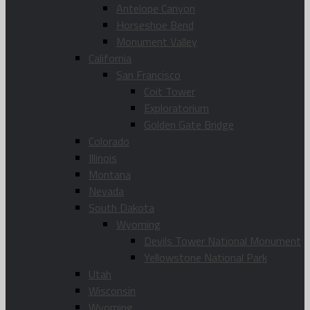
Antelope Canyon
Horseshoe Bend
Monument Valley
California
San Francisco
Coit Tower
Exploratorium
Golden Gate Bridge
Colorado
Illinois
Montana
Nevada
South Dakota
Wyoming
Devils Tower National Monument
Yellowstone National Park
Utah
Wisconsin
Wyoming