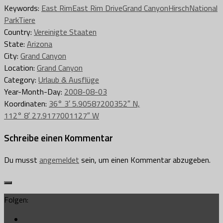
Keywords:
East Rim
East Rim Drive
Grand Canyon
Hirsch
National
Park
Tiere
Country:
Vereinigte Staaten
State:
Arizona
City:
Grand Canyon
Location:
Grand Canyon
Category:
Urlaub & Ausflüge
Year-Month-Day:
2008-08-03
Koordinaten:
36° 3′ 5.90587200352″ N,
112° 8′ 27.9177001127″ W
Schreibe einen Kommentar
Du musst
angemeldet
sein, um einen Kommentar abzugeben.
Folgen: