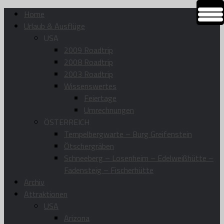
Home
Urlaub & Ausflüge
USA
2009 Roadtrip
2008 Roadtrip
2003 Roadtrip
Wissenswertes
Feiertage
Umrechnungen
ÖSTERREICH
Tempelbergwarte – Burg Greifenstein
Ötschergräben
Schneeberg – Losenheim – Edelweißhütte –
Fadensteig – Fischerhütte
Archiv
Attraktionen
USA
Arizona