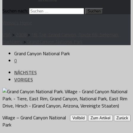
Suchen nach:
Weissi's Home
USA
>
2008
>
18. Tag, Grand Canyon, Route 66, Seligman,
Hackberry
>
Grand Canyon National Park
Grand Canyon National Park
0
NÄCHSTES
VORIGES
Village – Grand Canyon National
Vollbild
Zum Artikel
Zurück
Park