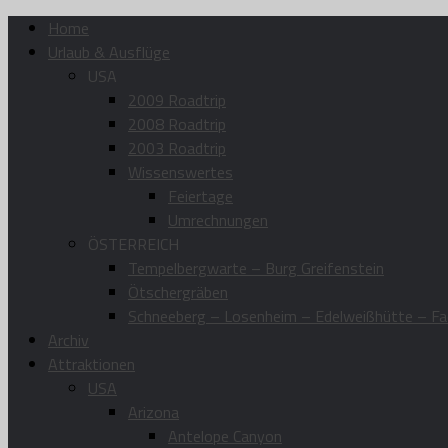
Home
Urlaub & Ausflüge
USA
2009 Roadtrip
2008 Roadtrip
2003 Roadtrip
Wissenswertes
Feiertage
Umrechnungen
ÖSTERREICH
Tempelbergwarte – Burg Greifenstein
Ötschergräben
Schneeberg – Losenheim – Edelweißhütte – Fa
Archiv
Attraktionen
USA
Arizona
Antelope Canyon