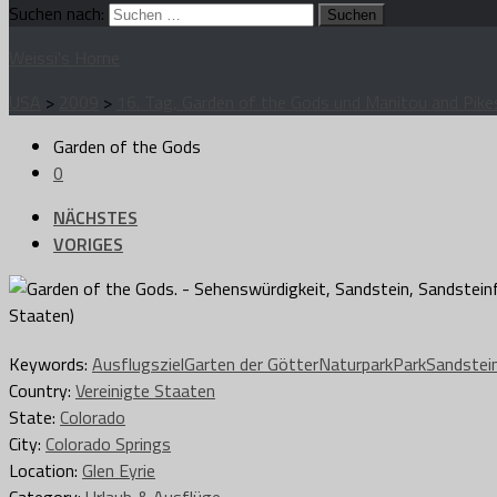
Suchen nach:
Weissi's Home
USA
>
2009
>
16. Tag, Garden of the Gods und Manitou and Pike
Garden of the Gods
0
NÄCHSTES
VORIGES
Keywords:
Ausflugsziel
Garten der Götter
Naturpark
Park
Sandstei
Country:
Vereinigte Staaten
State:
Colorado
City:
Colorado Springs
Location:
Glen Eyrie
Category:
Urlaub & Ausflüge