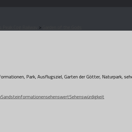
s Peak Cog Railway
>
Garden of the Gods
n
Sandsteinformationen
sehenswert
Sehenswürdigkeit