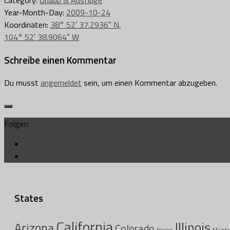
Year-Month-Day:
2009-10-24
Koordinaten:
38° 52′ 37.2936″ N,
104° 52′ 38.9064″ W
Schreibe einen Kommentar
Du musst
angemeldet
sein, um einen Kommentar abzugeben.
Folgen:
States
California
Illinois
Arizona
Colorado
Monta
Hessen