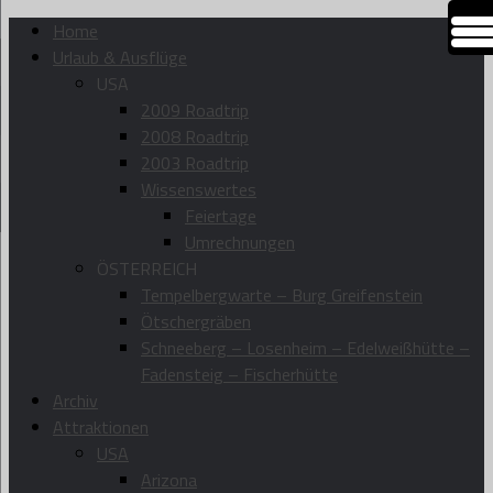
Home
Urlaub & Ausflüge
USA
2009 Roadtrip
2008 Roadtrip
2003 Roadtrip
Wissenswertes
Feiertage
Umrechnungen
ÖSTERREICH
Tempelbergwarte – Burg Greifenstein
Ötschergräben
Schneeberg – Losenheim – Edelweißhütte –
Fadensteig – Fischerhütte
Archiv
Attraktionen
USA
Arizona