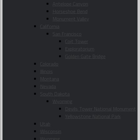
Antelope Canyon
Horseshoe Bend
Monument Valley
California
San Francisco
Coit Tower
Exploratorium
Golden Gate Bridge
Colorado
Illinois
Montana
Nevada
South Dakota
Wyoming
Devils Tower National Monument
Yellowstone National Park
Utah
Wisconsin
Wyoming