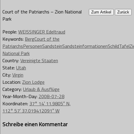
Court of the Patriarchs – Zion National
Zum Artikel
Zurück
Park
People:
WEISSINGER Edeltraud
Keywords:
Berg
Court of the
Patriarchs
Personen
Sandstein
Sandsteinformationen
Schild
Tafel
Zi
National Park
Country:
Vereinigte Staaten
State:
Utah
City:
Virgin
Location:
Zion Lodge
Category:
Urlaub & Ausflüge
Year-Month-Day:
2008-07-28
Koordinaten:
37° 14′ 11.9805″ N,
112° 57′ 37.019412091″ W
Schreibe einen Kommentar