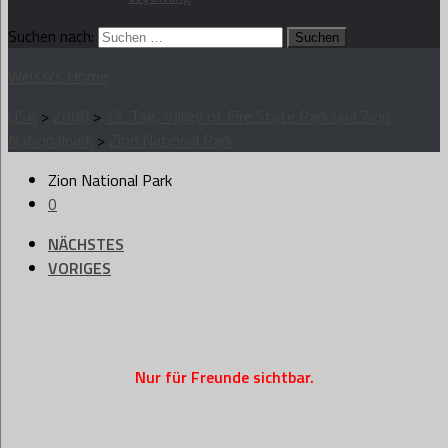
Suchen nach:
Weissi's Home
USA
>
2008
>
12. Tag, Valley of Fire State Park und Zion
Nationalpark
>
Zion National Park
Zion National Park
0
NÄCHSTES
VORIGES
Nur für Freunde sichtbar.