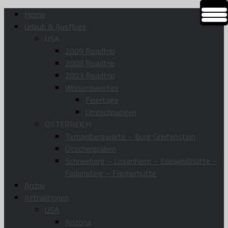
Home
Urlaub & Ausflüge
USA
2009 Roadtrip
2008 Roadtrip
2003 Roadtrip
Wissenswertes
Feiertage
Umrechnungen
ÖSTERREICH
Tempelbergwarte – Burg Greifenstein
Ötschergräben
Schneeberg – Losenheim – Edelweißhütte –
Fadensteig – Fischerhütte
Archiv
Attraktionen
USA
Arizona