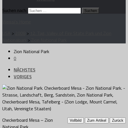
Suchen nach:
Weissi's Home
USA
>
2008
>
12. Tag, Valley of Fire State Park und Zion
Nationalpark
>
Zion National Park
Zion National Park
0
NÄCHSTES
VORIGES
Checkerboard Mesa – Zion
Vollbild
Zum Artikel
Zurück
National Park