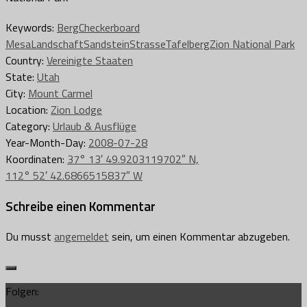
Keywords:
Berg
Checkerboard
Mesa
Landschaft
Sandstein
Strasse
Tafelberg
Zion National Park
Country:
Vereinigte Staaten
State:
Utah
City:
Mount Carmel
Location:
Zion Lodge
Category:
Urlaub & Ausflüge
Year-Month-Day:
2008-07-28
Koordinaten:
37° 13′ 49.9203119702″ N,
112° 52′ 42.6866515837″ W
Schreibe einen Kommentar
Du musst
angemeldet
sein, um einen Kommentar abzugeben.
Folgen: