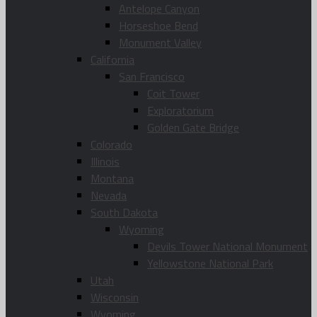
Antelope Canyon
Horseshoe Bend
Monument Valley
California
San Francisco
Coit Tower
Exploratorium
Golden Gate Bridge
Colorado
Illinois
Montana
Nevada
South Dakota
Wyoming
Devils Tower National Monument
Yellowstone National Park
Utah
Wisconsin
Wyoming