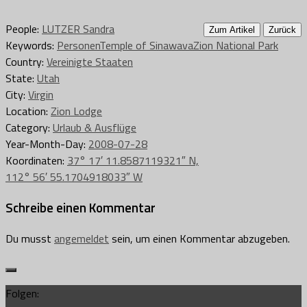
People:
LUTZER Sandra
Zum Artikel
Zurück
Keywords:
Personen
Temple of Sinawava
Zion National Park
Country:
Vereinigte Staaten
State:
Utah
City:
Virgin
Location:
Zion Lodge
Category:
Urlaub & Ausflüge
Year-Month-Day:
2008-07-28
Koordinaten:
37° 17′ 11.8587119321″ N,
112° 56′ 55.1704918033″ W
Schreibe einen Kommentar
Du musst
angemeldet
sein, um einen Kommentar abzugeben.
Folgen: