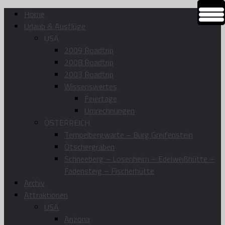
Home
Urlaub & Ausflüge
USA
2009 Roadtrip
2008 Roadtrip
2003 Roadtrip
Wissenswertes
Feiertage
Umrechnungen
ÖSTERREICH
Tempelbergwarte – Burg Greifenstein
Ötschergräben
Schneeberg – Losenheim – Edelweißhütte –
Fadensteig – Fischerhütte
Archiv
Attraktionen
USA
Arizona