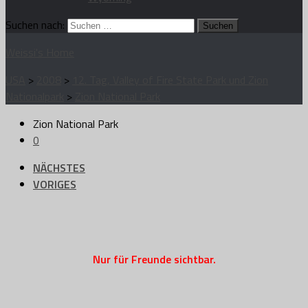
Suchen nach:
Weissi's Home
USA
>
2008
>
12. Tag, Valley of Fire State Park und Zion
Nationalpark
>
Zion National Park
Zion National Park
0
NÄCHSTES
VORIGES
Nur für Freunde sichtbar.