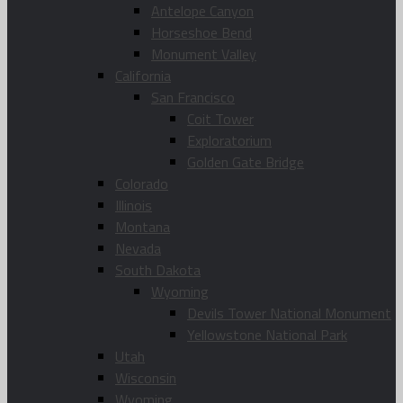
Antelope Canyon
Horseshoe Bend
Monument Valley
California
San Francisco
Coit Tower
Exploratorium
Golden Gate Bridge
Colorado
Illinois
Montana
Nevada
South Dakota
Wyoming
Devils Tower National Monument
Yellowstone National Park
Utah
Wisconsin
Wyoming