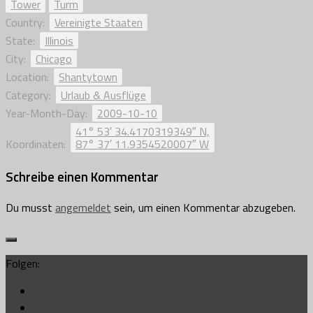
Tower
Turm
Country:
Vereinigte Staaten
State:
Illinois
City:
Chicago
Location:
Shantytown
Category:
Urlaub & Ausflüge
Year-Month-Day:
2009-10-10
41° 53′ 34.4170319349″ N,
Koordinaten:
87° 37′ 11.9354520007″ W
Schreibe einen Kommentar
Du musst
angemeldet
sein, um einen Kommentar abzugeben.
Folgen: