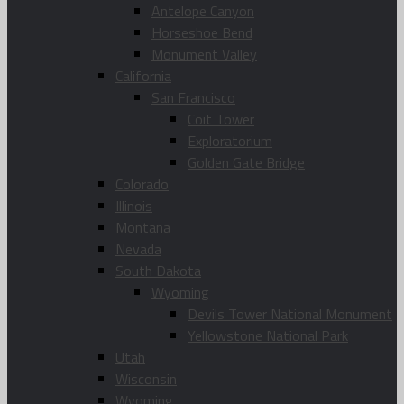
Antelope Canyon
Horseshoe Bend
Monument Valley
California
San Francisco
Coit Tower
Exploratorium
Golden Gate Bridge
Colorado
Illinois
Montana
Nevada
South Dakota
Wyoming
Devils Tower National Monument
Yellowstone National Park
Utah
Wisconsin
Wyoming