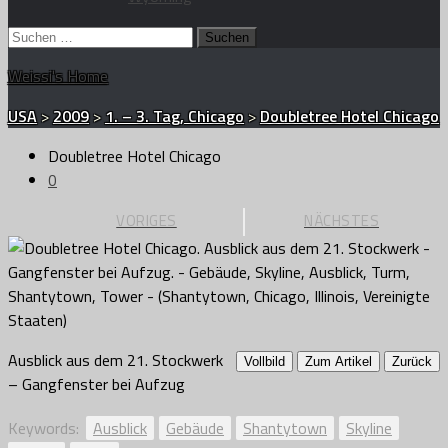
Suchen
nach:
Weissi's Home
USA
>
2009
>
1. – 3. Tag, Chicago
>
Doubletree Hotel Chicago
Doubletree Hotel Chicago
0
VORIGES
NÄCHSTES
Ausblick aus dem 21. Stockwerk
Vollbild
Zum Artikel
Zurück
– Gangfenster bei Aufzug
Keywords:
Ausblick
Gebäude
Shantytown
Skyline