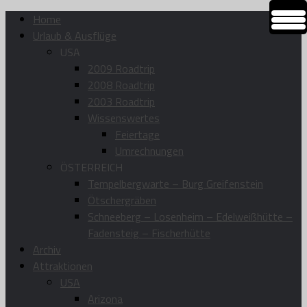
Home
Urlaub & Ausflüge
USA
2009 Roadtrip
2008 Roadtrip
2003 Roadtrip
Wissenswertes
Feiertage
Umrechnungen
ÖSTERREICH
Tempelbergwarte – Burg Greifenstein
Ötschergräben
Schneeberg – Losenheim – Edelweißhütte –
Fadensteig – Fischerhütte
Archiv
Attraktionen
USA
Arizona