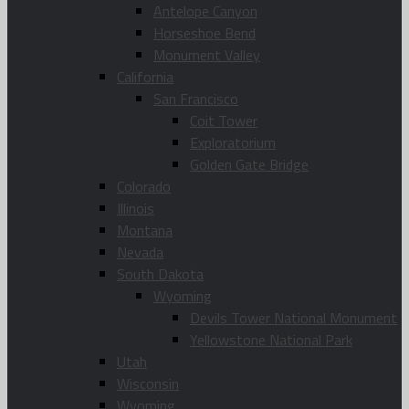
Antelope Canyon
Horseshoe Bend
Monument Valley
California
San Francisco
Coit Tower
Exploratorium
Golden Gate Bridge
Colorado
Illinois
Montana
Nevada
South Dakota
Wyoming
Devils Tower National Monument
Yellowstone National Park
Utah
Wisconsin
Wyoming