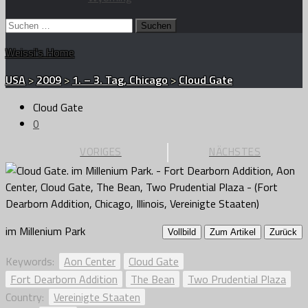
Suchen
nach:
Weissi's Home
USA
>
2009
>
1. – 3. Tag, Chicago
>
Cloud Gate
Cloud Gate
0
VORIGES
NÄCHSTES
im Millenium Park
Vollbild
Zum Artikel
Zurück
Keywords:
Aon Center
Cloud Gate
Fort Dearborn Addition
The Bean
Two Prudential Plaza
Country:
Vereinigte Staaten