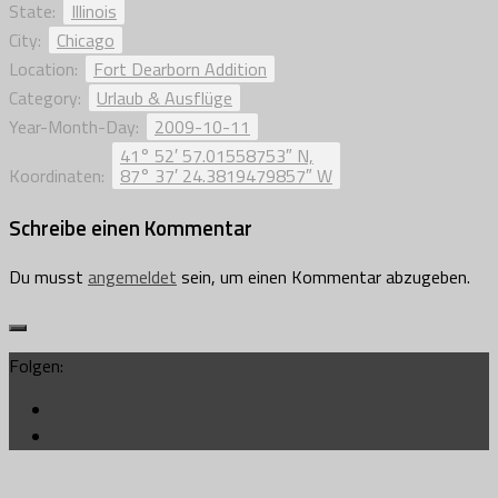
State:
Illinois
City:
Chicago
Location:
Fort Dearborn Addition
Category:
Urlaub & Ausflüge
Year-Month-Day:
2009-10-11
41° 52′ 57.01558753″ N,
Koordinaten:
87° 37′ 24.3819479857″ W
Schreibe einen Kommentar
Du musst
angemeldet
sein, um einen Kommentar abzugeben.
Folgen: