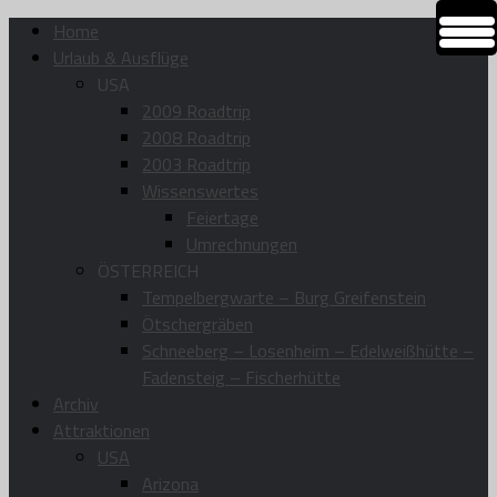
Home
Urlaub & Ausflüge
USA
2009 Roadtrip
2008 Roadtrip
2003 Roadtrip
Wissenswertes
Feiertage
Umrechnungen
ÖSTERREICH
Tempelbergwarte – Burg Greifenstein
Ötschergräben
Schneeberg – Losenheim – Edelweißhütte –
Fadensteig – Fischerhütte
Archiv
Attraktionen
USA
Arizona